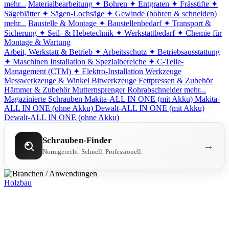
mehr...
Materialbearbeitung
✦ Bohren
✦ Entgraten
✦ Frässtifte
✦
Sägeblätter
✦ Sägen-Lochsäge
✦ Gewinde (bohren & schneiden)
mehr...
Baustelle & Montage
✦ Baustellenbedarf
✦ Transport &
Sicherung
✦ Seil- & Hebetechnik
✦ Werkstattbedarf
✦ Chemie für
Montage & Wartung
Arbeit, Werkstatt & Betrieb
✦ Arbeitsschutz
✦ Betriebsausstattung
✦ Maschinen
Installation & Spezialbereiche
✦ C-Teile-
Management (CTM)
✦ Elektro-Installation
Werkzeuge
Messwerkzeuge & Winkel
Bitwerkzeuge
Fettpressen & Zubehör
Hämmer & Zubehör
Mutternsprenger
Rohrabschneider
mehr...
Magazinierte Schrauben
Makita-ALL IN ONE (mit Akku)
Makita-
ALL IN ONE (ohne Akku)
Dewalt-ALL IN ONE (mit Akku)
Dewalt-ALL IN ONE (ohne Akku)
Schrauben-Finder
→
Normgerecht. Schnell. Professionell.
Holzbau