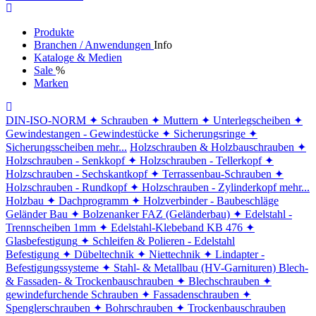
Produkte
Branchen / Anwendungen
Info
Kataloge & Medien
Sale
%
Marken
DIN-ISO-NORM
✦ Schrauben
✦ Muttern
✦ Unterlegscheiben
✦
Gewindestangen - Gewindestücke
✦ Sicherungsringe
✦
Sicherungsscheiben
mehr...
Holzschrauben & Holzbauschrauben
✦
Holzschrauben - Senkkopf
✦ Holzschrauben - Tellerkopf
✦
Holzschrauben - Sechskantkopf
✦ Terrassenbau-Schrauben
✦
Holzschrauben - Rundkopf
✦ Holzschrauben - Zylinderkopf
mehr...
Holzbau
✦ Dachprogramm
✦ Holzverbinder - Baubeschläge
Geländer Bau
✦ Bolzenanker FAZ (Geländerbau)
✦ Edelstahl -
Trennscheiben 1mm
✦ Edelstahl-Klebeband KB 476
✦
Glasbefestigung
✦ Schleifen & Polieren - Edelstahl
Befestigung
✦ Dübeltechnik
✦ Niettechnik
✦ Lindapter -
Befestigungssysteme
✦ Stahl- & Metallbau (HV-Garnituren)
Blech-
& Fassaden- & Trockenbauschrauben
✦ Blechschrauben
✦
gewindefurchende Schrauben
✦ Fassadenschrauben
✦
Spenglerschrauben
✦ Bohrschrauben
✦ Trockenbauschrauben