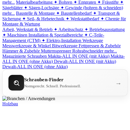
mehr...
Materialbearbeitung
✦ Bohren
✦ Entgraten
✦ Frässtifte
✦
Sägeblätter
✦ Sägen-Lochsäge
✦ Gewinde (bohren & schneiden)
mehr...
Baustelle & Montage
✦ Baustellenbedarf
✦ Transport &
Sicherung
✦ Seil- & Hebetechnik
✦ Werkstattbedarf
✦ Chemie für
Montage & Wartung
Arbeit, Werkstatt & Betrieb
✦ Arbeitsschutz
✦ Betriebsausstattung
✦ Maschinen
Installation & Spezialbereiche
✦ C-Teile-
Management (CTM)
✦ Elektro-Installation
Werkzeuge
Messwerkzeuge & Winkel
Bitwerkzeuge
Fettpressen & Zubehör
Hämmer & Zubehör
Mutternsprenger
Rohrabschneider
mehr...
Magazinierte Schrauben
Makita-ALL IN ONE (mit Akku)
Makita-
ALL IN ONE (ohne Akku)
Dewalt-ALL IN ONE (mit Akku)
Dewalt-ALL IN ONE (ohne Akku)
Schrauben-Finder
→
Normgerecht. Schnell. Professionell.
Holzbau