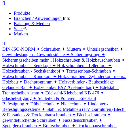
Produkte
Branchen / Anwendungen
Info
Kataloge & Medien
Sale
%
Marken
DIN-ISO-NORM
✦ Schrauben
✦ Muttern
✦ Unterlegscheiben
✦
Gewindestangen - Gewindestücke
✦ Sicherungsringe
✦
Sicherungsscheiben
mehr...
Holzschrauben & Holzbauschrauben
✦
Holzschrauben - Senkkopf
✦ Holzschrauben - Tellerkopf
✦
Holzschrauben - Sechskantkopf
✦ Terrassenbau-Schrauben
✦
Holzschrauben - Rundkopf
✦ Holzschrauben - Zylinderkopf
mehr...
Holzbau
✦ Dachprogramm
✦ Holzverbinder - Baubeschläge
Geländer Bau
✦ Bolzenanker FAZ (Geländerbau)
✦ Edelstahl -
Trennscheiben 1mm
✦ Edelstahl-Klebeband KB 476
✦
Glasbefestigung
✦ Schleifen & Polieren - Edelstahl
Befestigung
✦ Dübeltechnik
✦ Niettechnik
✦ Lindapter -
Befestigungssysteme
✦ Stahl- & Metallbau (HV-Garnituren)
Blech-
& Fassaden- & Trockenbauschrauben
✦ Blechschrauben
✦
gewindefurchende Schrauben
✦ Fassadenschrauben
✦
Spenglerschrauben
✦ Bohrschrauben
✦ Trockenbauschrauben