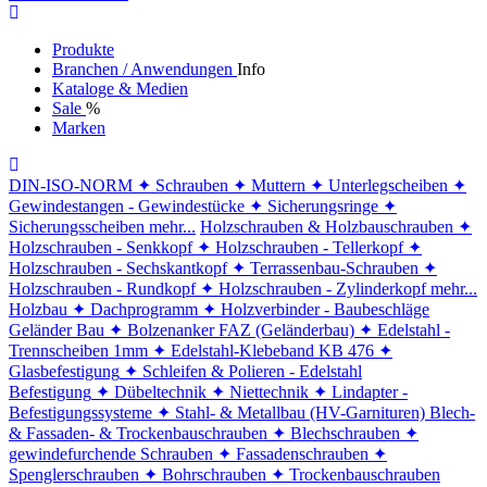
Produkte
Branchen / Anwendungen
Info
Kataloge & Medien
Sale
%
Marken
DIN-ISO-NORM
✦ Schrauben
✦ Muttern
✦ Unterlegscheiben
✦
Gewindestangen - Gewindestücke
✦ Sicherungsringe
✦
Sicherungsscheiben
mehr...
Holzschrauben & Holzbauschrauben
✦
Holzschrauben - Senkkopf
✦ Holzschrauben - Tellerkopf
✦
Holzschrauben - Sechskantkopf
✦ Terrassenbau-Schrauben
✦
Holzschrauben - Rundkopf
✦ Holzschrauben - Zylinderkopf
mehr...
Holzbau
✦ Dachprogramm
✦ Holzverbinder - Baubeschläge
Geländer Bau
✦ Bolzenanker FAZ (Geländerbau)
✦ Edelstahl -
Trennscheiben 1mm
✦ Edelstahl-Klebeband KB 476
✦
Glasbefestigung
✦ Schleifen & Polieren - Edelstahl
Befestigung
✦ Dübeltechnik
✦ Niettechnik
✦ Lindapter -
Befestigungssysteme
✦ Stahl- & Metallbau (HV-Garnituren)
Blech-
& Fassaden- & Trockenbauschrauben
✦ Blechschrauben
✦
gewindefurchende Schrauben
✦ Fassadenschrauben
✦
Spenglerschrauben
✦ Bohrschrauben
✦ Trockenbauschrauben