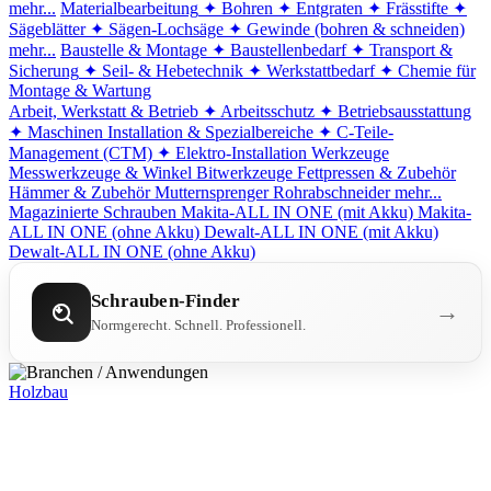
mehr...
Materialbearbeitung
✦ Bohren
✦ Entgraten
✦ Frässtifte
✦
Sägeblätter
✦ Sägen-Lochsäge
✦ Gewinde (bohren & schneiden)
mehr...
Baustelle & Montage
✦ Baustellenbedarf
✦ Transport &
Sicherung
✦ Seil- & Hebetechnik
✦ Werkstattbedarf
✦ Chemie für
Montage & Wartung
Arbeit, Werkstatt & Betrieb
✦ Arbeitsschutz
✦ Betriebsausstattung
✦ Maschinen
Installation & Spezialbereiche
✦ C-Teile-
Management (CTM)
✦ Elektro-Installation
Werkzeuge
Messwerkzeuge & Winkel
Bitwerkzeuge
Fettpressen & Zubehör
Hämmer & Zubehör
Mutternsprenger
Rohrabschneider
mehr...
Magazinierte Schrauben
Makita-ALL IN ONE (mit Akku)
Makita-
ALL IN ONE (ohne Akku)
Dewalt-ALL IN ONE (mit Akku)
Dewalt-ALL IN ONE (ohne Akku)
Schrauben-Finder
→
Normgerecht. Schnell. Professionell.
Holzbau