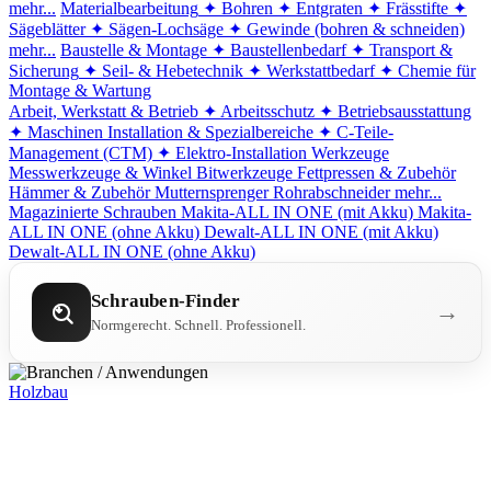
mehr...
Materialbearbeitung
✦ Bohren
✦ Entgraten
✦ Frässtifte
✦
Sägeblätter
✦ Sägen-Lochsäge
✦ Gewinde (bohren & schneiden)
mehr...
Baustelle & Montage
✦ Baustellenbedarf
✦ Transport &
Sicherung
✦ Seil- & Hebetechnik
✦ Werkstattbedarf
✦ Chemie für
Montage & Wartung
Arbeit, Werkstatt & Betrieb
✦ Arbeitsschutz
✦ Betriebsausstattung
✦ Maschinen
Installation & Spezialbereiche
✦ C-Teile-
Management (CTM)
✦ Elektro-Installation
Werkzeuge
Messwerkzeuge & Winkel
Bitwerkzeuge
Fettpressen & Zubehör
Hämmer & Zubehör
Mutternsprenger
Rohrabschneider
mehr...
Magazinierte Schrauben
Makita-ALL IN ONE (mit Akku)
Makita-
ALL IN ONE (ohne Akku)
Dewalt-ALL IN ONE (mit Akku)
Dewalt-ALL IN ONE (ohne Akku)
Schrauben-Finder
→
Normgerecht. Schnell. Professionell.
Holzbau