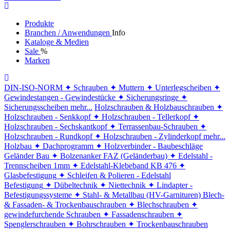
Produkte
Branchen / Anwendungen
Info
Kataloge & Medien
Sale
%
Marken
DIN-ISO-NORM
✦ Schrauben
✦ Muttern
✦ Unterlegscheiben
✦
Gewindestangen - Gewindestücke
✦ Sicherungsringe
✦
Sicherungsscheiben
mehr...
Holzschrauben & Holzbauschrauben
✦
Holzschrauben - Senkkopf
✦ Holzschrauben - Tellerkopf
✦
Holzschrauben - Sechskantkopf
✦ Terrassenbau-Schrauben
✦
Holzschrauben - Rundkopf
✦ Holzschrauben - Zylinderkopf
mehr...
Holzbau
✦ Dachprogramm
✦ Holzverbinder - Baubeschläge
Geländer Bau
✦ Bolzenanker FAZ (Geländerbau)
✦ Edelstahl -
Trennscheiben 1mm
✦ Edelstahl-Klebeband KB 476
✦
Glasbefestigung
✦ Schleifen & Polieren - Edelstahl
Befestigung
✦ Dübeltechnik
✦ Niettechnik
✦ Lindapter -
Befestigungssysteme
✦ Stahl- & Metallbau (HV-Garnituren)
Blech-
& Fassaden- & Trockenbauschrauben
✦ Blechschrauben
✦
gewindefurchende Schrauben
✦ Fassadenschrauben
✦
Spenglerschrauben
✦ Bohrschrauben
✦ Trockenbauschrauben