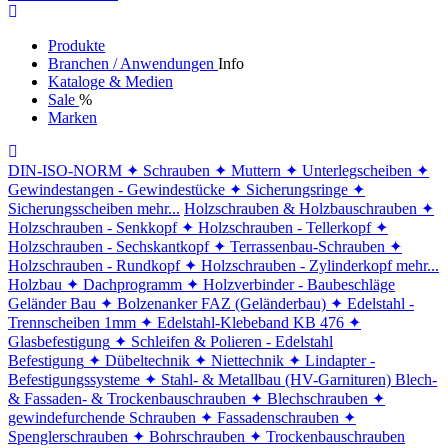
Produkte
Branchen / Anwendungen
Info
Kataloge & Medien
Sale
%
Marken
DIN-ISO-NORM
✦ Schrauben
✦ Muttern
✦ Unterlegscheiben
✦
Gewindestangen - Gewindestücke
✦ Sicherungsringe
✦
Sicherungsscheiben
mehr...
Holzschrauben & Holzbauschrauben
✦
Holzschrauben - Senkkopf
✦ Holzschrauben - Tellerkopf
✦
Holzschrauben - Sechskantkopf
✦ Terrassenbau-Schrauben
✦
Holzschrauben - Rundkopf
✦ Holzschrauben - Zylinderkopf
mehr...
Holzbau
✦ Dachprogramm
✦ Holzverbinder - Baubeschläge
Geländer Bau
✦ Bolzenanker FAZ (Geländerbau)
✦ Edelstahl -
Trennscheiben 1mm
✦ Edelstahl-Klebeband KB 476
✦
Glasbefestigung
✦ Schleifen & Polieren - Edelstahl
Befestigung
✦ Dübeltechnik
✦ Niettechnik
✦ Lindapter -
Befestigungssysteme
✦ Stahl- & Metallbau (HV-Garnituren)
Blech-
& Fassaden- & Trockenbauschrauben
✦ Blechschrauben
✦
gewindefurchende Schrauben
✦ Fassadenschrauben
✦
Spenglerschrauben
✦ Bohrschrauben
✦ Trockenbauschrauben