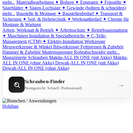
mehr...
Materialbearbeitung
✦ Bohren
✦ Entgraten
✦ Frässtifte
✦
Sägeblätter
✦ Sägen-Lochsäge
✦ Gewinde (bohren & schneiden)
mehr...
Baustelle & Montage
✦ Baustellenbedarf
✦ Transport &
Sicherung
✦ Seil- & Hebetechnik
✦ Werkstattbedarf
✦ Chemie für
Montage & Wartung
Arbeit, Werkstatt & Betrieb
✦ Arbeitsschutz
✦ Betriebsausstattung
✦ Maschinen
Installation & Spezialbereiche
✦ C-Teile-
Management (CTM)
✦ Elektro-Installation
Werkzeuge
Messwerkzeuge & Winkel
Bitwerkzeuge
Fettpressen & Zubehör
Hämmer & Zubehör
Mutternsprenger
Rohrabschneider
mehr...
Magazinierte Schrauben
Makita-ALL IN ONE (mit Akku)
Makita-
ALL IN ONE (ohne Akku)
Dewalt-ALL IN ONE (mit Akku)
Dewalt-ALL IN ONE (ohne Akku)
Schrauben-Finder
→
Normgerecht. Schnell. Professionell.
Holzbau