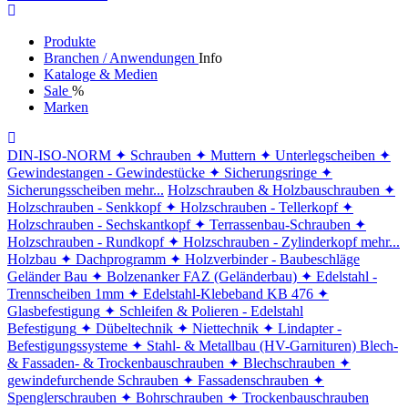
Produkte
Branchen / Anwendungen
Info
Kataloge & Medien
Sale
%
Marken
DIN-ISO-NORM
✦ Schrauben
✦ Muttern
✦ Unterlegscheiben
✦
Gewindestangen - Gewindestücke
✦ Sicherungsringe
✦
Sicherungsscheiben
mehr...
Holzschrauben & Holzbauschrauben
✦
Holzschrauben - Senkkopf
✦ Holzschrauben - Tellerkopf
✦
Holzschrauben - Sechskantkopf
✦ Terrassenbau-Schrauben
✦
Holzschrauben - Rundkopf
✦ Holzschrauben - Zylinderkopf
mehr...
Holzbau
✦ Dachprogramm
✦ Holzverbinder - Baubeschläge
Geländer Bau
✦ Bolzenanker FAZ (Geländerbau)
✦ Edelstahl -
Trennscheiben 1mm
✦ Edelstahl-Klebeband KB 476
✦
Glasbefestigung
✦ Schleifen & Polieren - Edelstahl
Befestigung
✦ Dübeltechnik
✦ Niettechnik
✦ Lindapter -
Befestigungssysteme
✦ Stahl- & Metallbau (HV-Garnituren)
Blech-
& Fassaden- & Trockenbauschrauben
✦ Blechschrauben
✦
gewindefurchende Schrauben
✦ Fassadenschrauben
✦
Spenglerschrauben
✦ Bohrschrauben
✦ Trockenbauschrauben