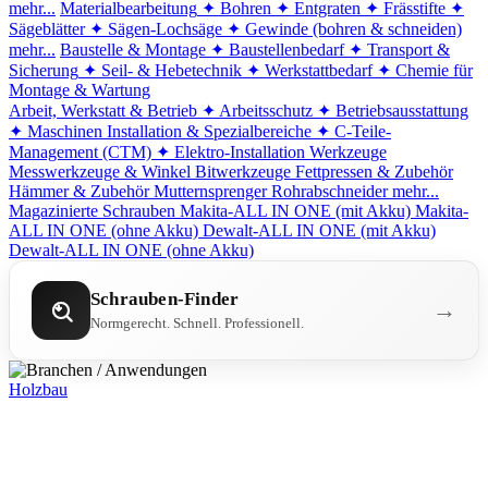
mehr...
Materialbearbeitung
✦ Bohren
✦ Entgraten
✦ Frässtifte
✦
Sägeblätter
✦ Sägen-Lochsäge
✦ Gewinde (bohren & schneiden)
mehr...
Baustelle & Montage
✦ Baustellenbedarf
✦ Transport &
Sicherung
✦ Seil- & Hebetechnik
✦ Werkstattbedarf
✦ Chemie für
Montage & Wartung
Arbeit, Werkstatt & Betrieb
✦ Arbeitsschutz
✦ Betriebsausstattung
✦ Maschinen
Installation & Spezialbereiche
✦ C-Teile-
Management (CTM)
✦ Elektro-Installation
Werkzeuge
Messwerkzeuge & Winkel
Bitwerkzeuge
Fettpressen & Zubehör
Hämmer & Zubehör
Mutternsprenger
Rohrabschneider
mehr...
Magazinierte Schrauben
Makita-ALL IN ONE (mit Akku)
Makita-
ALL IN ONE (ohne Akku)
Dewalt-ALL IN ONE (mit Akku)
Dewalt-ALL IN ONE (ohne Akku)
Schrauben-Finder
→
Normgerecht. Schnell. Professionell.
Holzbau