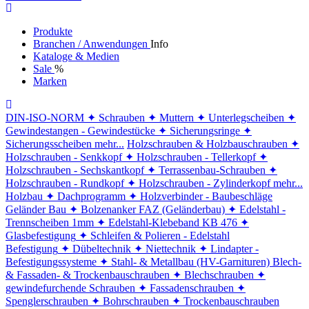
Produkte
Branchen / Anwendungen
Info
Kataloge & Medien
Sale
%
Marken
DIN-ISO-NORM
✦ Schrauben
✦ Muttern
✦ Unterlegscheiben
✦
Gewindestangen - Gewindestücke
✦ Sicherungsringe
✦
Sicherungsscheiben
mehr...
Holzschrauben & Holzbauschrauben
✦
Holzschrauben - Senkkopf
✦ Holzschrauben - Tellerkopf
✦
Holzschrauben - Sechskantkopf
✦ Terrassenbau-Schrauben
✦
Holzschrauben - Rundkopf
✦ Holzschrauben - Zylinderkopf
mehr...
Holzbau
✦ Dachprogramm
✦ Holzverbinder - Baubeschläge
Geländer Bau
✦ Bolzenanker FAZ (Geländerbau)
✦ Edelstahl -
Trennscheiben 1mm
✦ Edelstahl-Klebeband KB 476
✦
Glasbefestigung
✦ Schleifen & Polieren - Edelstahl
Befestigung
✦ Dübeltechnik
✦ Niettechnik
✦ Lindapter -
Befestigungssysteme
✦ Stahl- & Metallbau (HV-Garnituren)
Blech-
& Fassaden- & Trockenbauschrauben
✦ Blechschrauben
✦
gewindefurchende Schrauben
✦ Fassadenschrauben
✦
Spenglerschrauben
✦ Bohrschrauben
✦ Trockenbauschrauben