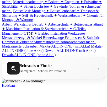
mehr...
Materialbearbeitung
✦ Bohren
✦ Entgraten
✦ Frässtifte
✦
Sägeblätter
✦ Sägen-Lochsäge
✦ Gewinde (bohren & schneiden)
mehr...
Baustelle & Montage
✦ Baustellenbedarf
✦ Transport &
Sicherung
✦ Seil- & Hebetechnik
✦ Werkstattbedarf
✦ Chemie für
Montage & Wartung
Arbeit, Werkstatt & Betrieb
✦ Arbeitsschutz
✦ Betriebsausstattung
✦ Maschinen
Installation & Spezialbereiche
✦ C-Teile-
Management (CTM)
✦ Elektro-Installation
Werkzeuge
Messwerkzeuge & Winkel
Bitwerkzeuge
Fettpressen & Zubehör
Hämmer & Zubehör
Mutternsprenger
Rohrabschneider
mehr...
Magazinierte Schrauben
Makita-ALL IN ONE (mit Akku)
Makita-
ALL IN ONE (ohne Akku)
Dewalt-ALL IN ONE (mit Akku)
Dewalt-ALL IN ONE (ohne Akku)
Schrauben-Finder
→
Normgerecht. Schnell. Professionell.
Holzbau