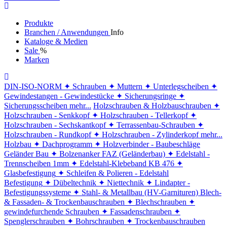
Produkte
Branchen / Anwendungen
Info
Kataloge & Medien
Sale
%
Marken
DIN-ISO-NORM
✦ Schrauben
✦ Muttern
✦ Unterlegscheiben
✦
Gewindestangen - Gewindestücke
✦ Sicherungsringe
✦
Sicherungsscheiben
mehr...
Holzschrauben & Holzbauschrauben
✦
Holzschrauben - Senkkopf
✦ Holzschrauben - Tellerkopf
✦
Holzschrauben - Sechskantkopf
✦ Terrassenbau-Schrauben
✦
Holzschrauben - Rundkopf
✦ Holzschrauben - Zylinderkopf
mehr...
Holzbau
✦ Dachprogramm
✦ Holzverbinder - Baubeschläge
Geländer Bau
✦ Bolzenanker FAZ (Geländerbau)
✦ Edelstahl -
Trennscheiben 1mm
✦ Edelstahl-Klebeband KB 476
✦
Glasbefestigung
✦ Schleifen & Polieren - Edelstahl
Befestigung
✦ Dübeltechnik
✦ Niettechnik
✦ Lindapter -
Befestigungssysteme
✦ Stahl- & Metallbau (HV-Garnituren)
Blech-
& Fassaden- & Trockenbauschrauben
✦ Blechschrauben
✦
gewindefurchende Schrauben
✦ Fassadenschrauben
✦
Spenglerschrauben
✦ Bohrschrauben
✦ Trockenbauschrauben