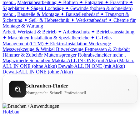
mehr...
Materialbearbeitung
✦ Bohren
✦ Entgraten
✦ Frässtifte
✦
Sägeblätter
✦ Sägen-Lochsäge
✦ Gewinde (bohren & schneiden)
mehr...
Baustelle & Montage
✦ Baustellenbedarf
✦ Transport &
Sicherung
✦ Seil- & Hebetechnik
✦ Werkstattbedarf
✦ Chemie für
Montage & Wartung
Arbeit, Werkstatt & Betrieb
✦ Arbeitsschutz
✦ Betriebsausstattung
✦ Maschinen
Installation & Spezialbereiche
✦ C-Teile-
Management (CTM)
✦ Elektro-Installation
Werkzeuge
Messwerkzeuge & Winkel
Bitwerkzeuge
Fettpressen & Zubehör
Hämmer & Zubehör
Mutternsprenger
Rohrabschneider
mehr...
Magazinierte Schrauben
Makita-ALL IN ONE (mit Akku)
Makita-
ALL IN ONE (ohne Akku)
Dewalt-ALL IN ONE (mit Akku)
Dewalt-ALL IN ONE (ohne Akku)
Schrauben-Finder
→
Normgerecht. Schnell. Professionell.
Holzbau