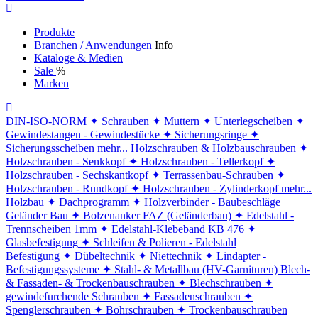
Produkte
Branchen / Anwendungen
Info
Kataloge & Medien
Sale
%
Marken
DIN-ISO-NORM
✦ Schrauben
✦ Muttern
✦ Unterlegscheiben
✦
Gewindestangen - Gewindestücke
✦ Sicherungsringe
✦
Sicherungsscheiben
mehr...
Holzschrauben & Holzbauschrauben
✦
Holzschrauben - Senkkopf
✦ Holzschrauben - Tellerkopf
✦
Holzschrauben - Sechskantkopf
✦ Terrassenbau-Schrauben
✦
Holzschrauben - Rundkopf
✦ Holzschrauben - Zylinderkopf
mehr...
Holzbau
✦ Dachprogramm
✦ Holzverbinder - Baubeschläge
Geländer Bau
✦ Bolzenanker FAZ (Geländerbau)
✦ Edelstahl -
Trennscheiben 1mm
✦ Edelstahl-Klebeband KB 476
✦
Glasbefestigung
✦ Schleifen & Polieren - Edelstahl
Befestigung
✦ Dübeltechnik
✦ Niettechnik
✦ Lindapter -
Befestigungssysteme
✦ Stahl- & Metallbau (HV-Garnituren)
Blech-
& Fassaden- & Trockenbauschrauben
✦ Blechschrauben
✦
gewindefurchende Schrauben
✦ Fassadenschrauben
✦
Spenglerschrauben
✦ Bohrschrauben
✦ Trockenbauschrauben