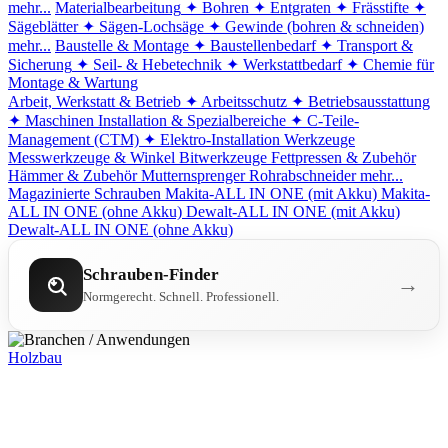
mehr...
Materialbearbeitung
✦ Bohren
✦ Entgraten
✦ Frässtifte
✦
Sägeblätter
✦ Sägen-Lochsäge
✦ Gewinde (bohren & schneiden)
mehr...
Baustelle & Montage
✦ Baustellenbedarf
✦ Transport &
Sicherung
✦ Seil- & Hebetechnik
✦ Werkstattbedarf
✦ Chemie für
Montage & Wartung
Arbeit, Werkstatt & Betrieb
✦ Arbeitsschutz
✦ Betriebsausstattung
✦ Maschinen
Installation & Spezialbereiche
✦ C-Teile-
Management (CTM)
✦ Elektro-Installation
Werkzeuge
Messwerkzeuge & Winkel
Bitwerkzeuge
Fettpressen & Zubehör
Hämmer & Zubehör
Mutternsprenger
Rohrabschneider
mehr...
Magazinierte Schrauben
Makita-ALL IN ONE (mit Akku)
Makita-
ALL IN ONE (ohne Akku)
Dewalt-ALL IN ONE (mit Akku)
Dewalt-ALL IN ONE (ohne Akku)
Schrauben-Finder
→
Normgerecht. Schnell. Professionell.
Holzbau