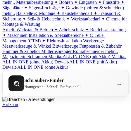
mehr...
Materialbearbeitung
✦ Bohren
✦ Entgraten
✦ Frässtifte
✦
Sägeblätter
✦ Sägen-Lochsäge
✦ Gewinde (bohren & schneiden)
mehr...
Baustelle & Montage
✦ Baustellenbedarf
✦ Transport &
Sicherung
✦ Seil- & Hebetechnik
✦ Werkstattbedarf
✦ Chemie für
Montage & Wartung
Arbeit, Werkstatt & Betrieb
✦ Arbeitsschutz
✦ Betriebsausstattung
✦ Maschinen
Installation & Spezialbereiche
✦ C-Teile-
Management (CTM)
✦ Elektro-Installation
Werkzeuge
Messwerkzeuge & Winkel
Bitwerkzeuge
Fettpressen & Zubehör
Hämmer & Zubehör
Mutternsprenger
Rohrabschneider
mehr...
Magazinierte Schrauben
Makita-ALL IN ONE (mit Akku)
Makita-
ALL IN ONE (ohne Akku)
Dewalt-ALL IN ONE (mit Akku)
Dewalt-ALL IN ONE (ohne Akku)
Schrauben-Finder
→
Normgerecht. Schnell. Professionell.
Holzbau