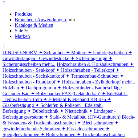
Produkte
Branchen / Anwendungen
Info
Kataloge & Medien
Sale
%
Marken
DIN-ISO-NORM
✦ Schrauben
✦ Muttern
✦ Unterlegscheiben
✦
Gewindestangen - Gewindestücke
✦ Sicherungsringe
✦
Sicherungsscheiben
mehr...
Holzschrauben & Holzbauschrauben
✦
Holzschrauben - Senkkopf
✦ Holzschrauben - Tellerkopf
✦
Holzschrauben - Sechskantkopf
✦ Terrassenbau-Schrauben
✦
Holzschrauben - Rundkopf
✦ Holzschrauben - Zylinderkopf
mehr...
Holzbau
✦ Dachprogramm
✦ Holzverbinder - Baubeschläge
Geländer Bau
✦ Bolzenanker FAZ (Geländerbau)
✦ Edelstahl -
Trennscheiben 1mm
✦ Edelstahl-Klebeband KB 476
✦
Glasbefestigung
✦ Schleifen & Polieren - Edelstahl
Befestigung
✦ Dübeltechnik
✦ Niettechnik
✦ Lindapter -
Befestigungssysteme
✦ Stahl- & Metallbau (HV-Garnituren)
Blech-
& Fassaden- & Trockenbauschrauben
✦ Blechschrauben
✦
gewindefurchende Schrauben
✦ Fassadenschrauben
✦
Spenglerschrauben
✦ Bohrschrauben
✦ Trockenbauschrauben