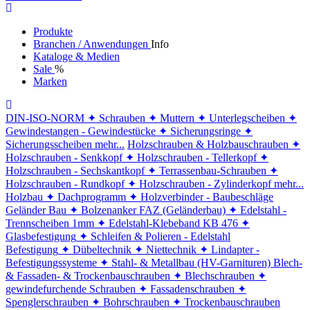
Produkte
Branchen / Anwendungen
Info
Kataloge & Medien
Sale
%
Marken
DIN-ISO-NORM
✦ Schrauben
✦ Muttern
✦ Unterlegscheiben
✦
Gewindestangen - Gewindestücke
✦ Sicherungsringe
✦
Sicherungsscheiben
mehr...
Holzschrauben & Holzbauschrauben
✦
Holzschrauben - Senkkopf
✦ Holzschrauben - Tellerkopf
✦
Holzschrauben - Sechskantkopf
✦ Terrassenbau-Schrauben
✦
Holzschrauben - Rundkopf
✦ Holzschrauben - Zylinderkopf
mehr...
Holzbau
✦ Dachprogramm
✦ Holzverbinder - Baubeschläge
Geländer Bau
✦ Bolzenanker FAZ (Geländerbau)
✦ Edelstahl -
Trennscheiben 1mm
✦ Edelstahl-Klebeband KB 476
✦
Glasbefestigung
✦ Schleifen & Polieren - Edelstahl
Befestigung
✦ Dübeltechnik
✦ Niettechnik
✦ Lindapter -
Befestigungssysteme
✦ Stahl- & Metallbau (HV-Garnituren)
Blech-
& Fassaden- & Trockenbauschrauben
✦ Blechschrauben
✦
gewindefurchende Schrauben
✦ Fassadenschrauben
✦
Spenglerschrauben
✦ Bohrschrauben
✦ Trockenbauschrauben