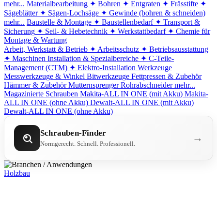
mehr...
Materialbearbeitung
✦ Bohren
✦ Entgraten
✦ Frässtifte
✦
Sägeblätter
✦ Sägen-Lochsäge
✦ Gewinde (bohren & schneiden)
mehr...
Baustelle & Montage
✦ Baustellenbedarf
✦ Transport &
Sicherung
✦ Seil- & Hebetechnik
✦ Werkstattbedarf
✦ Chemie für
Montage & Wartung
Arbeit, Werkstatt & Betrieb
✦ Arbeitsschutz
✦ Betriebsausstattung
✦ Maschinen
Installation & Spezialbereiche
✦ C-Teile-
Management (CTM)
✦ Elektro-Installation
Werkzeuge
Messwerkzeuge & Winkel
Bitwerkzeuge
Fettpressen & Zubehör
Hämmer & Zubehör
Mutternsprenger
Rohrabschneider
mehr...
Magazinierte Schrauben
Makita-ALL IN ONE (mit Akku)
Makita-
ALL IN ONE (ohne Akku)
Dewalt-ALL IN ONE (mit Akku)
Dewalt-ALL IN ONE (ohne Akku)
Schrauben-Finder
→
Normgerecht. Schnell. Professionell.
Holzbau