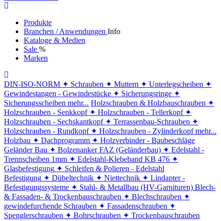
Produkte
Branchen / Anwendungen
Info
Kataloge & Medien
Sale
%
Marken
DIN-ISO-NORM
✦ Schrauben
✦ Muttern
✦ Unterlegscheiben
✦
Gewindestangen - Gewindestücke
✦ Sicherungsringe
✦
Sicherungsscheiben
mehr...
Holzschrauben & Holzbauschrauben
✦
Holzschrauben - Senkkopf
✦ Holzschrauben - Tellerkopf
✦
Holzschrauben - Sechskantkopf
✦ Terrassenbau-Schrauben
✦
Holzschrauben - Rundkopf
✦ Holzschrauben - Zylinderkopf
mehr...
Holzbau
✦ Dachprogramm
✦ Holzverbinder - Baubeschläge
Geländer Bau
✦ Bolzenanker FAZ (Geländerbau)
✦ Edelstahl -
Trennscheiben 1mm
✦ Edelstahl-Klebeband KB 476
✦
Glasbefestigung
✦ Schleifen & Polieren - Edelstahl
Befestigung
✦ Dübeltechnik
✦ Niettechnik
✦ Lindapter -
Befestigungssysteme
✦ Stahl- & Metallbau (HV-Garnituren)
Blech-
& Fassaden- & Trockenbauschrauben
✦ Blechschrauben
✦
gewindefurchende Schrauben
✦ Fassadenschrauben
✦
Spenglerschrauben
✦ Bohrschrauben
✦ Trockenbauschrauben