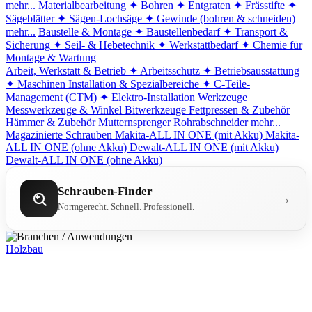
mehr...
Materialbearbeitung
✦ Bohren
✦ Entgraten
✦ Frässtifte
✦
Sägeblätter
✦ Sägen-Lochsäge
✦ Gewinde (bohren & schneiden)
mehr...
Baustelle & Montage
✦ Baustellenbedarf
✦ Transport &
Sicherung
✦ Seil- & Hebetechnik
✦ Werkstattbedarf
✦ Chemie für
Montage & Wartung
Arbeit, Werkstatt & Betrieb
✦ Arbeitsschutz
✦ Betriebsausstattung
✦ Maschinen
Installation & Spezialbereiche
✦ C-Teile-
Management (CTM)
✦ Elektro-Installation
Werkzeuge
Messwerkzeuge & Winkel
Bitwerkzeuge
Fettpressen & Zubehör
Hämmer & Zubehör
Mutternsprenger
Rohrabschneider
mehr...
Magazinierte Schrauben
Makita-ALL IN ONE (mit Akku)
Makita-
ALL IN ONE (ohne Akku)
Dewalt-ALL IN ONE (mit Akku)
Dewalt-ALL IN ONE (ohne Akku)
Schrauben-Finder
→
Normgerecht. Schnell. Professionell.
Holzbau