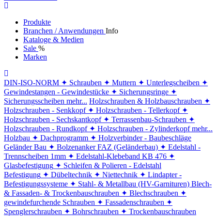
Produkte
Branchen / Anwendungen
Info
Kataloge & Medien
Sale
%
Marken
DIN-ISO-NORM
✦ Schrauben
✦ Muttern
✦ Unterlegscheiben
✦
Gewindestangen - Gewindestücke
✦ Sicherungsringe
✦
Sicherungsscheiben
mehr...
Holzschrauben & Holzbauschrauben
✦
Holzschrauben - Senkkopf
✦ Holzschrauben - Tellerkopf
✦
Holzschrauben - Sechskantkopf
✦ Terrassenbau-Schrauben
✦
Holzschrauben - Rundkopf
✦ Holzschrauben - Zylinderkopf
mehr...
Holzbau
✦ Dachprogramm
✦ Holzverbinder - Baubeschläge
Geländer Bau
✦ Bolzenanker FAZ (Geländerbau)
✦ Edelstahl -
Trennscheiben 1mm
✦ Edelstahl-Klebeband KB 476
✦
Glasbefestigung
✦ Schleifen & Polieren - Edelstahl
Befestigung
✦ Dübeltechnik
✦ Niettechnik
✦ Lindapter -
Befestigungssysteme
✦ Stahl- & Metallbau (HV-Garnituren)
Blech-
& Fassaden- & Trockenbauschrauben
✦ Blechschrauben
✦
gewindefurchende Schrauben
✦ Fassadenschrauben
✦
Spenglerschrauben
✦ Bohrschrauben
✦ Trockenbauschrauben