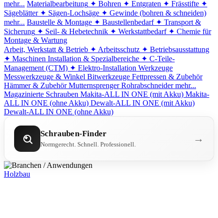
mehr...
Materialbearbeitung
✦ Bohren
✦ Entgraten
✦ Frässtifte
✦
Sägeblätter
✦ Sägen-Lochsäge
✦ Gewinde (bohren & schneiden)
mehr...
Baustelle & Montage
✦ Baustellenbedarf
✦ Transport &
Sicherung
✦ Seil- & Hebetechnik
✦ Werkstattbedarf
✦ Chemie für
Montage & Wartung
Arbeit, Werkstatt & Betrieb
✦ Arbeitsschutz
✦ Betriebsausstattung
✦ Maschinen
Installation & Spezialbereiche
✦ C-Teile-
Management (CTM)
✦ Elektro-Installation
Werkzeuge
Messwerkzeuge & Winkel
Bitwerkzeuge
Fettpressen & Zubehör
Hämmer & Zubehör
Mutternsprenger
Rohrabschneider
mehr...
Magazinierte Schrauben
Makita-ALL IN ONE (mit Akku)
Makita-
ALL IN ONE (ohne Akku)
Dewalt-ALL IN ONE (mit Akku)
Dewalt-ALL IN ONE (ohne Akku)
Schrauben-Finder
→
Normgerecht. Schnell. Professionell.
Holzbau