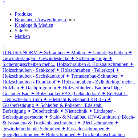
Produkte
Branchen / Anwendungen
Info
Kataloge & Medien
Sale
%
Marken
DIN-ISO-NORM
✦ Schrauben
✦ Muttern
✦ Unterlegscheiben
✦
Gewindestangen - Gewindestücke
✦ Sicherungsringe
✦
Sicherungsscheiben
mehr...
Holzschrauben & Holzbauschrauben
✦
Holzschrauben - Senkkopf
✦ Holzschrauben - Tellerkopf
✦
Holzschrauben - Sechskantkopf
✦ Terrassenbau-Schrauben
✦
Holzschrauben - Rundkopf
✦ Holzschrauben - Zylinderkopf
mehr...
Holzbau
✦ Dachprogramm
✦ Holzverbinder - Baubeschläge
Geländer Bau
✦ Bolzenanker FAZ (Geländerbau)
✦ Edelstahl -
Trennscheiben 1mm
✦ Edelstahl-Klebeband KB 476
✦
Glasbefestigung
✦ Schleifen & Polieren - Edelstahl
Befestigung
✦ Dübeltechnik
✦ Niettechnik
✦ Lindapter -
Befestigungssysteme
✦ Stahl- & Metallbau (HV-Garnituren)
Blech-
& Fassaden- & Trockenbauschrauben
✦ Blechschrauben
✦
gewindefurchende Schrauben
✦ Fassadenschrauben
✦
Spenglerschrauben
✦ Bohrschrauben
✦ Trockenbauschrauben