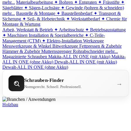
mehr...
Materialbearbeitung
✦ Bohren
✦ Entgraten
✦ Frässtifte
✦
Sägeblätter
✦ Sägen-Lochsäge
✦ Gewinde (bohren & schneiden)
mehr...
Baustelle & Montage
✦ Baustellenbedarf
✦ Transport &
Sicherung
✦ Seil- & Hebetechnik
✦ Werkstattbedarf
✦ Chemie für
Montage & Wartung
Arbeit, Werkstatt & Betrieb
✦ Arbeitsschutz
✦ Betriebsausstattung
✦ Maschinen
Installation & Spezialbereiche
✦ C-Teile-
Management (CTM)
✦ Elektro-Installation
Werkzeuge
Messwerkzeuge & Winkel
Bitwerkzeuge
Fettpressen & Zubehör
Hämmer & Zubehör
Mutternsprenger
Rohrabschneider
mehr...
Magazinierte Schrauben
Makita-ALL IN ONE (mit Akku)
Makita-
ALL IN ONE (ohne Akku)
Dewalt-ALL IN ONE (mit Akku)
Dewalt-ALL IN ONE (ohne Akku)
Schrauben-Finder
→
Normgerecht. Schnell. Professionell.
Holzbau