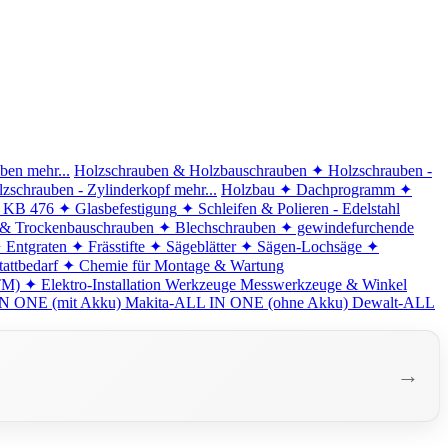
iben
mehr...
Holzschrauben & Holzbauschrauben
✦ Holzschrauben -
zschrauben - Zylinderkopf
mehr...
Holzbau
✦ Dachprogramm
✦
d KB 476
✦ Glasbefestigung
✦ Schleifen & Polieren - Edelstahl
 & Trockenbauschrauben
✦ Blechschrauben
✦ gewindefurchende
 Entgraten
✦ Frässtifte
✦ Sägeblätter
✦ Sägen-Lochsäge
✦
attbedarf
✦ Chemie für Montage & Wartung
TM)
✦ Elektro-Installation
Werkzeuge
Messwerkzeuge & Winkel
N ONE (mit Akku)
Makita-ALL IN ONE (ohne Akku)
Dewalt-ALL
→