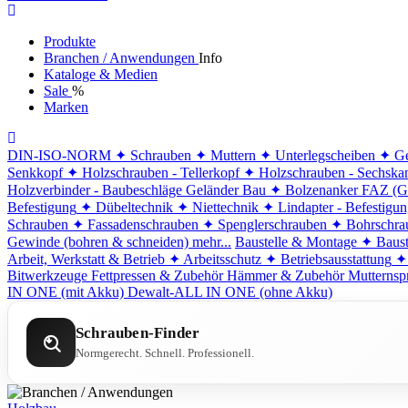
Produkte
Branchen / Anwendungen
Info
Kataloge & Medien
Sale
%
Marken
DIN-ISO-NORM
✦ Schrauben
✦ Muttern
✦ Unterlegscheiben
✦ Ge
Senkkopf
✦ Holzschrauben - Tellerkopf
✦ Holzschrauben - Sechska
Holzverbinder - Baubeschläge
Geländer Bau
✦ Bolzenanker FAZ (G
Befestigung
✦ Dübeltechnik
✦ Niettechnik
✦ Lindapter - Befestigu
Schrauben
✦ Fassadenschrauben
✦ Spenglerschrauben
✦ Bohrschra
Gewinde (bohren & schneiden)
mehr...
Baustelle & Montage
✦ Baust
Arbeit, Werkstatt & Betrieb
✦ Arbeitsschutz
✦ Betriebsausstattung
✦
Bitwerkzeuge
Fettpressen & Zubehör
Hämmer & Zubehör
Mutternsp
IN ONE (mit Akku)
Dewalt-ALL IN ONE (ohne Akku)
Schrauben-Finder
Normgerecht. Schnell. Professionell.