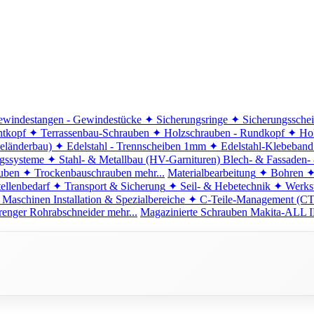
windestangen - Gewindestücke
✦ Sicherungsringe
✦ Sicherungssche
ntkopf
✦ Terrassenbau-Schrauben
✦ Holzschrauben - Rundkopf
✦ Hol
eländerbau)
✦ Edelstahl - Trennscheiben 1mm
✦ Edelstahl-Klebeban
ngssysteme
✦ Stahl- & Metallbau (HV-Garnituren)
Blech- & Fassaden-
uben
✦ Trockenbauschrauben
mehr...
Materialbearbeitung
✦ Bohren
✦
ellenbedarf
✦ Transport & Sicherung
✦ Seil- & Hebetechnik
✦ Werkst
 Maschinen
Installation & Spezialbereiche
✦ C-Teile-Management (C
renger
Rohrabschneider
mehr...
Magazinierte Schrauben
Makita-ALL I