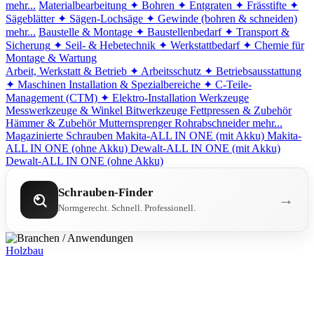
mehr...
Materialbearbeitung
✦ Bohren
✦ Entgraten
✦ Frässtifte
✦
Sägeblätter
✦ Sägen-Lochsäge
✦ Gewinde (bohren & schneiden)
mehr...
Baustelle & Montage
✦ Baustellenbedarf
✦ Transport &
Sicherung
✦ Seil- & Hebetechnik
✦ Werkstattbedarf
✦ Chemie für
Montage & Wartung
Arbeit, Werkstatt & Betrieb
✦ Arbeitsschutz
✦ Betriebsausstattung
✦ Maschinen
Installation & Spezialbereiche
✦ C-Teile-
Management (CTM)
✦ Elektro-Installation
Werkzeuge
Messwerkzeuge & Winkel
Bitwerkzeuge
Fettpressen & Zubehör
Hämmer & Zubehör
Mutternsprenger
Rohrabschneider
mehr...
Magazinierte Schrauben
Makita-ALL IN ONE (mit Akku)
Makita-
ALL IN ONE (ohne Akku)
Dewalt-ALL IN ONE (mit Akku)
Dewalt-ALL IN ONE (ohne Akku)
Schrauben-Finder
→
Normgerecht. Schnell. Professionell.
Holzbau