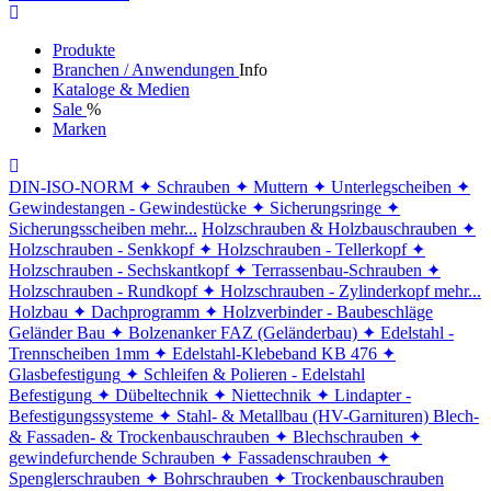
Produkte
Branchen / Anwendungen
Info
Kataloge & Medien
Sale
%
Marken
DIN-ISO-NORM
✦ Schrauben
✦ Muttern
✦ Unterlegscheiben
✦
Gewindestangen - Gewindestücke
✦ Sicherungsringe
✦
Sicherungsscheiben
mehr...
Holzschrauben & Holzbauschrauben
✦
Holzschrauben - Senkkopf
✦ Holzschrauben - Tellerkopf
✦
Holzschrauben - Sechskantkopf
✦ Terrassenbau-Schrauben
✦
Holzschrauben - Rundkopf
✦ Holzschrauben - Zylinderkopf
mehr...
Holzbau
✦ Dachprogramm
✦ Holzverbinder - Baubeschläge
Geländer Bau
✦ Bolzenanker FAZ (Geländerbau)
✦ Edelstahl -
Trennscheiben 1mm
✦ Edelstahl-Klebeband KB 476
✦
Glasbefestigung
✦ Schleifen & Polieren - Edelstahl
Befestigung
✦ Dübeltechnik
✦ Niettechnik
✦ Lindapter -
Befestigungssysteme
✦ Stahl- & Metallbau (HV-Garnituren)
Blech-
& Fassaden- & Trockenbauschrauben
✦ Blechschrauben
✦
gewindefurchende Schrauben
✦ Fassadenschrauben
✦
Spenglerschrauben
✦ Bohrschrauben
✦ Trockenbauschrauben