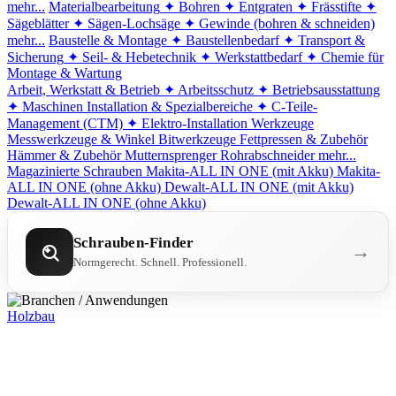
mehr...
Materialbearbeitung
✦ Bohren
✦ Entgraten
✦ Frässtifte
✦
Sägeblätter
✦ Sägen-Lochsäge
✦ Gewinde (bohren & schneiden)
mehr...
Baustelle & Montage
✦ Baustellenbedarf
✦ Transport &
Sicherung
✦ Seil- & Hebetechnik
✦ Werkstattbedarf
✦ Chemie für
Montage & Wartung
Arbeit, Werkstatt & Betrieb
✦ Arbeitsschutz
✦ Betriebsausstattung
✦ Maschinen
Installation & Spezialbereiche
✦ C-Teile-
Management (CTM)
✦ Elektro-Installation
Werkzeuge
Messwerkzeuge & Winkel
Bitwerkzeuge
Fettpressen & Zubehör
Hämmer & Zubehör
Mutternsprenger
Rohrabschneider
mehr...
Magazinierte Schrauben
Makita-ALL IN ONE (mit Akku)
Makita-
ALL IN ONE (ohne Akku)
Dewalt-ALL IN ONE (mit Akku)
Dewalt-ALL IN ONE (ohne Akku)
Schrauben-Finder
→
Normgerecht. Schnell. Professionell.
Holzbau