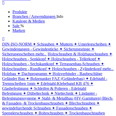
Produkte
Branchen / Anwendungen
Info
Kataloge & Medien
Sale
%
Marken
DIN-ISO-NORM
✦ Schrauben
✦ Muttern
✦ Unterlegscheiben
✦
Gewindestangen - Gewindestücke
✦ Sicherungsringe
✦
Sicherungsscheiben
mehr...
Holzschrauben & Holzbauschrauben
✦
Holzschrauben - Senkkopf
✦ Holzschrauben - Tellerkopf
✦
Holzschrauben - Sechskantkopf
✦ Terrassenbau-Schrauben
✦
Holzschrauben - Rundkopf
✦ Holzschrauben - Zylinderkopf
mehr...
Holzbau
✦ Dachprogramm
✦ Holzverbinder - Baubeschläge
Geländer Bau
✦ Bolzenanker FAZ (Geländerbau)
✦ Edelstahl -
Trennscheiben 1mm
✦ Edelstahl-Klebeband KB 476
✦
Glasbefestigung
✦ Schleifen & Polieren - Edelstahl
Befestigung
✦ Dübeltechnik
✦ Niettechnik
✦ Lindapter -
Befestigungssysteme
✦ Stahl- & Metallbau (HV-Garnituren)
Blech-
& Fassaden- & Trockenbauschrauben
✦ Blechschrauben
✦
gewindefurchende Schrauben
✦ Fassadenschrauben
✦
Spenglerschrauben
✦ Bohrschrauben
✦ Trockenbauschrauben