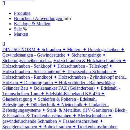
Produkte
Branchen / Anwendungen
Info
Kataloge & Medien
Sale
%
Marken
DIN-ISO-NORM
✦ Schrauben
✦ Muttern
✦ Unterlegscheiben
✦
Gewindestangen - Gewindestücke
✦ Sicherungsringe
✦
Sicherungsscheiben
mehr...
Holzschrauben & Holzbauschrauben
✦
Holzschrauben - Senkkopf
✦ Holzschrauben - Tellerkopf
✦
Holzschrauben - Sechskantkopf
✦ Terrassenbau-Schrauben
✦
Holzschrauben - Rundkopf
✦ Holzschrauben - Zylinderkopf
mehr...
Holzbau
✦ Dachprogramm
✦ Holzverbinder - Baubeschläge
Geländer Bau
✦ Bolzenanker FAZ (Geländerbau)
✦ Edelstahl -
Trennscheiben 1mm
✦ Edelstahl-Klebeband KB 476
✦
Glasbefestigung
✦ Schleifen & Polieren - Edelstahl
Befestigung
✦ Dübeltechnik
✦ Niettechnik
✦ Lindapter -
Befestigungssysteme
✦ Stahl- & Metallbau (HV-Garnituren)
Blech-
& Fassaden- & Trockenbauschrauben
✦ Blechschrauben
✦
gewindefurchende Schrauben
✦ Fassadenschrauben
✦
Spenglerschrauben
✦ Bohrschrauben
✦ Trockenbauschrauben