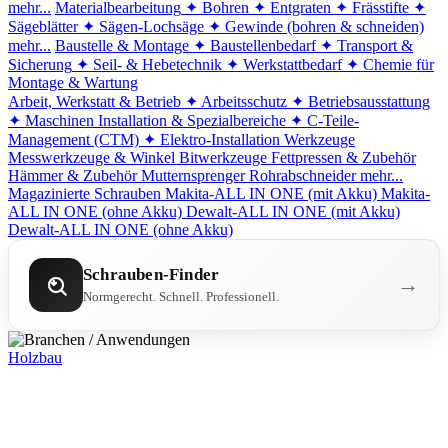
mehr...
Materialbearbeitung
✦ Bohren
✦ Entgraten
✦ Frässtifte
✦
Sägeblätter
✦ Sägen-Lochsäge
✦ Gewinde (bohren & schneiden)
mehr...
Baustelle & Montage
✦ Baustellenbedarf
✦ Transport &
Sicherung
✦ Seil- & Hebetechnik
✦ Werkstattbedarf
✦ Chemie für
Montage & Wartung
Arbeit, Werkstatt & Betrieb
✦ Arbeitsschutz
✦ Betriebsausstattung
✦ Maschinen
Installation & Spezialbereiche
✦ C-Teile-
Management (CTM)
✦ Elektro-Installation
Werkzeuge
Messwerkzeuge & Winkel
Bitwerkzeuge
Fettpressen & Zubehör
Hämmer & Zubehör
Mutternsprenger
Rohrabschneider
mehr...
Magazinierte Schrauben
Makita-ALL IN ONE (mit Akku)
Makita-
ALL IN ONE (ohne Akku)
Dewalt-ALL IN ONE (mit Akku)
Dewalt-ALL IN ONE (ohne Akku)
Schrauben-Finder
→
Normgerecht. Schnell. Professionell.
Holzbau