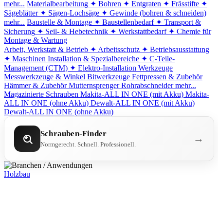
mehr...
Materialbearbeitung
✦ Bohren
✦ Entgraten
✦ Frässtifte
✦
Sägeblätter
✦ Sägen-Lochsäge
✦ Gewinde (bohren & schneiden)
mehr...
Baustelle & Montage
✦ Baustellenbedarf
✦ Transport &
Sicherung
✦ Seil- & Hebetechnik
✦ Werkstattbedarf
✦ Chemie für
Montage & Wartung
Arbeit, Werkstatt & Betrieb
✦ Arbeitsschutz
✦ Betriebsausstattung
✦ Maschinen
Installation & Spezialbereiche
✦ C-Teile-
Management (CTM)
✦ Elektro-Installation
Werkzeuge
Messwerkzeuge & Winkel
Bitwerkzeuge
Fettpressen & Zubehör
Hämmer & Zubehör
Mutternsprenger
Rohrabschneider
mehr...
Magazinierte Schrauben
Makita-ALL IN ONE (mit Akku)
Makita-
ALL IN ONE (ohne Akku)
Dewalt-ALL IN ONE (mit Akku)
Dewalt-ALL IN ONE (ohne Akku)
Schrauben-Finder
→
Normgerecht. Schnell. Professionell.
Holzbau