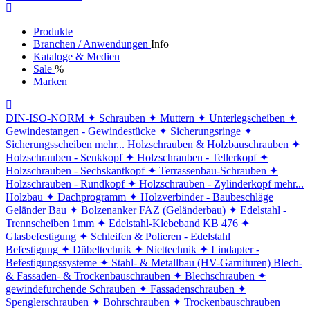
Produkte
Branchen / Anwendungen
Info
Kataloge & Medien
Sale
%
Marken
DIN-ISO-NORM
✦ Schrauben
✦ Muttern
✦ Unterlegscheiben
✦
Gewindestangen - Gewindestücke
✦ Sicherungsringe
✦
Sicherungsscheiben
mehr...
Holzschrauben & Holzbauschrauben
✦
Holzschrauben - Senkkopf
✦ Holzschrauben - Tellerkopf
✦
Holzschrauben - Sechskantkopf
✦ Terrassenbau-Schrauben
✦
Holzschrauben - Rundkopf
✦ Holzschrauben - Zylinderkopf
mehr...
Holzbau
✦ Dachprogramm
✦ Holzverbinder - Baubeschläge
Geländer Bau
✦ Bolzenanker FAZ (Geländerbau)
✦ Edelstahl -
Trennscheiben 1mm
✦ Edelstahl-Klebeband KB 476
✦
Glasbefestigung
✦ Schleifen & Polieren - Edelstahl
Befestigung
✦ Dübeltechnik
✦ Niettechnik
✦ Lindapter -
Befestigungssysteme
✦ Stahl- & Metallbau (HV-Garnituren)
Blech-
& Fassaden- & Trockenbauschrauben
✦ Blechschrauben
✦
gewindefurchende Schrauben
✦ Fassadenschrauben
✦
Spenglerschrauben
✦ Bohrschrauben
✦ Trockenbauschrauben